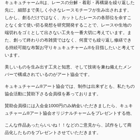
キュキュチャーム®は、レースの分解・着彩・再構築を繰り返した
先に、細部まで美しく小さなレースモチーフが生み出されます。
しかし、創るだけではなく、カットしたレースの各部位を余すこ
となく全て使い切る発想を研究開発することで、レースや生地の
端切れをゴミとして出さない工夫を一番大切に考えています。ま
た、創って終わりの布雑貨ではなく、何度でも繰り返し修繕でき
る持続可能な布製お守りキュキュチャーム®を目指したいと考えて
います。
美しいものを生み出す工夫と知恵、そして技術を兼ね備えたメン
バーで構成されているのがアート協会です。
キュキュチャーム®アート協会では、制作は出来ずとも、私たちの
協会活動に賛助下さる会員様を募っております。
賛助会員様には入会金1000円のみ納金いただきましたら、キュキ
ュチャーム®アート協会オリジナルチャームをプレゼントする他、
こんな作品あったらいいね！！などのご意見から、試作をして商
品化したものをプレゼントさせていただきます。