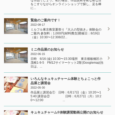
な作品でしょう。私の場合、作品資材を夜な夜な目
をこすりながらオンラインショップで探し、足を棒
に...
緊急のご案内です！
2022-08-17
ミルフル東京教室夏祭り『大人の型抜き』体験会の
ご案内 参加料：1,000円(材料費含)開催日：8/19日
（金）10:30〜12:308/22...
ミニ作品展のお知らせ
2022-06-15
日時 6/16 (金) 10:30〜15:30場所 東京都板橋区小
茂根1-9-5 FM12サイマーケット2階 [Googlemap]当
日は、...
いろんなキュキュチャーム体験とちょこっと作
品展と講習会
2022-05-30
作品展と講習会① 日時：6月17日（金）10:20〜1
5:40 講習会② 日時：6月27日（月）10:2
0〜12:00 ...
キュキュチャーム®︎体験講習動画公開のお知らせ