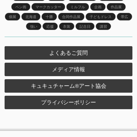
ペン画
マークカッター
ミルフル
企画
作品展
個展
北海道
十勝
合同作品展
子どもドレス
帯広
強い
応援
衣装
記念日
講習
よくあるご質問
メディア情報
キュキュチャーム®︎アート協会
プライバシーポリシー