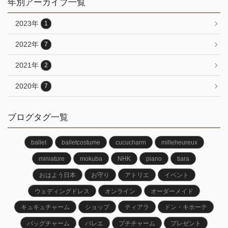
年別アーカイブ一覧
2023年
1
2022年
7
2021年
2
2020年
7
ブログタグ一覧
ballet
balletcostume
cucucharm
milleheureux
miniature
mokuba
NHK
piano
tiara
おはよう日本
お守り
アトリエ
イベント
ウェディングドレス
オンライン
オーダーメイド
キュキュチャーム
ショップ
ティアラ
ドン・キホーテ
バッグチャーム
バレエ
プチチャーム
プレゼント