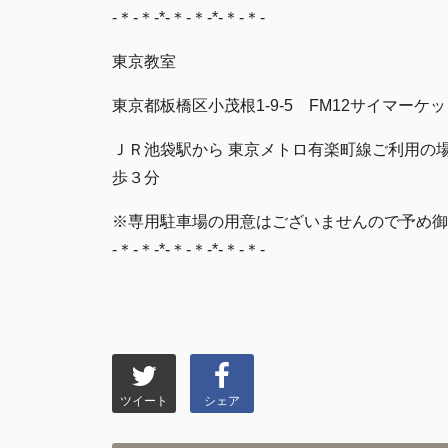
-＊-＊-*-＊-＊-*-＊-＊-
東京教室
東京都板橋区小茂根1-9-5 FM12サイマーケッ
ＪＲ池袋駅から 東京メトロ有楽町線ご利用の場
歩３分
※専用駐車場の用意はございませんので予め御
-＊-＊-*-＊-＊-*-＊-＊-
ツイート
シェア