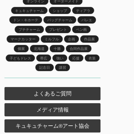
オンライン
オーダーメイド
キュキュチャーム
ショップ
ティアラ
ドン・キホーテ
バッグチャーム
バレエ
プチチャーム
プレゼント
ペン画
マークカッター
ミルフル
企画
作品展
個展
北海道
十勝
合同作品展
子どもドレス
帯広
強い
応援
衣装
記念日
講習
よくあるご質問
メディア情報
キュキュチャーム®︎アート協会