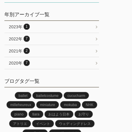
年別アーカイブ一覧
2023年
1
2022年
7
2021年
2
2020年
7
ブログタグ一覧
ballet
balletcostume
cucucharm
milleheureux
miniature
mokuba
NHK
piano
tiara
おはよう日本
お守り
アトリエ
イベント
ウェディングドレス