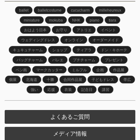
ballet
balletcostume
cucucharm
milleheureux
miniature
mokuba
NHK
piano
tiara
おはよう日本
お守り
アトリエ
イベント
ウェディングドレス
オンライン
オーダーメイド
キュキュチャーム
ショップ
ティアラ
ドン・キホーテ
バッグチャーム
バレエ
プチチャーム
プレゼント
ペン画
マークカッター
ミルフル
企画
作品展
個展
北海道
十勝
合同作品展
子どもドレス
帯広
強い
応援
衣装
記念日
講習
よくあるご質問
メディア情報