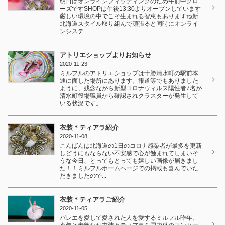
明日はオンラインフィッティングのため午前中クロ
ーズですSHOPは午後13:30よりオープンしています
厳しい環境の中でこそ生まれる智恵もありますね新
北海道スタイル取り組んで頑張ると同時にオンライ
ンシステ...
アトリエショップよりお知らせ
2020-11-23
ミルフルのアトリエショップは十勝清水町の駅前本
通に面した場所にあります。報道等でもありました
ように、残念ながら新型コロナウィルス陽性者7名が
清水町役場職員から確認されクラスターが発生して
いる状況です。...
衣装＊ティアラ紹介
2020-11-08
こんばんは北海道の1日のコロナ感染者が最多を更新
しどうにもならない不安感で心が蝕まれてしまいそ
うな今日、とってもとっても嬉しい画像が届きまし
た！！ミルフルホームページでの掲載も喜んでいた
だきましたので...
衣装＊ティアラご紹介
2020-11-05
バレエを愛して愛された人を愛するミルフル昨年、