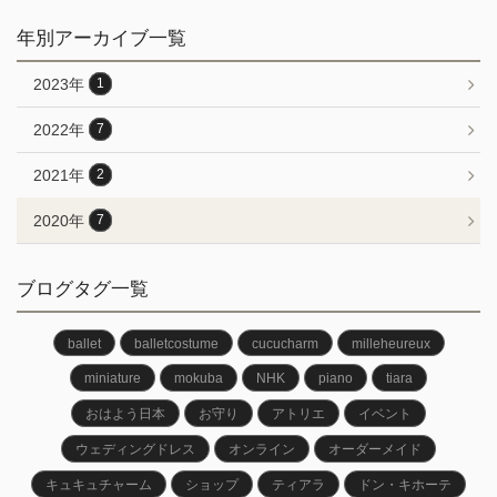
年別アーカイブ一覧
2023年
1
2022年
7
2021年
2
2020年
7
ブログタグ一覧
ballet
balletcostume
cucucharm
milleheureux
miniature
mokuba
NHK
piano
tiara
おはよう日本
お守り
アトリエ
イベント
ウェディングドレス
オンライン
オーダーメイド
キュキュチャーム
ショップ
ティアラ
ドン・キホーテ