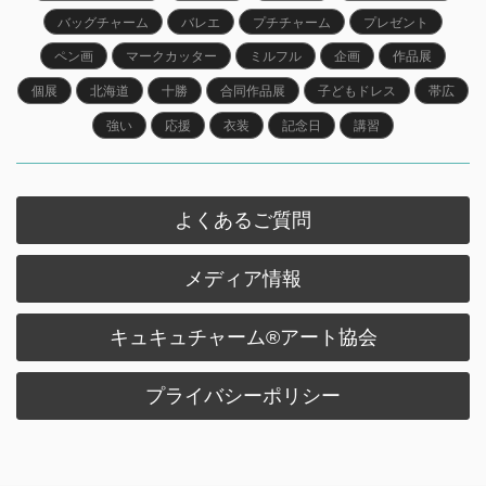
バッグチャーム
バレエ
プチチャーム
プレゼント
ペン画
マークカッター
ミルフル
企画
作品展
個展
北海道
十勝
合同作品展
子どもドレス
帯広
強い
応援
衣装
記念日
講習
よくあるご質問
メディア情報
キュキュチャーム®︎アート協会
プライバシーポリシー