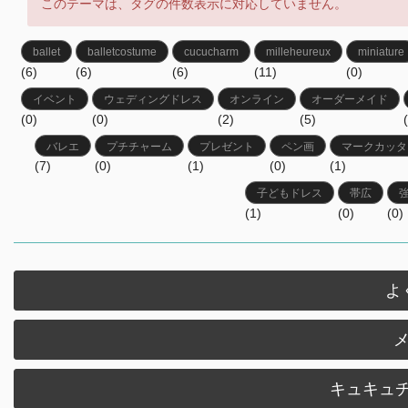
このテーマは、タグの件数表示に対応していません。
ballet
balletcostume
cucucharm
milleheureux
miniature
(6)
(6)
(6)
(11)
(0)
イベント
ウェディングドレス
オンライン
オーダーメイド
(0)
(0)
(2)
(5)
バレエ
プチチャーム
プレゼント
ペン画
マークカッタ
(7)
(0)
(1)
(0)
(1)
子どもドレス
帯広
(1)
(0)
(0)
よ
キュキュチ