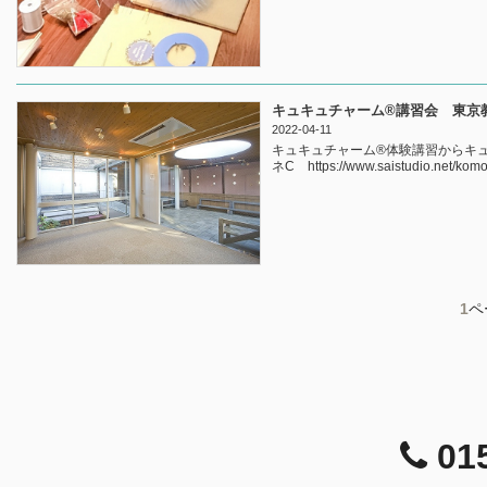
キュキュチャーム®講習会 東京
2022-04-11
キュキュチャーム®体験講習からキュ
ネC https://www.saistudio.net/komon
1
ペ
01