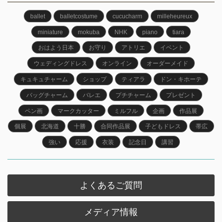
ballet
balletcostume
cucucharm
milleheureux
miniature
mokuba
NHK
piano
tiara
おはよう日本
お守り
アトリエ
イベント
ウェディングドレス
オンライン
オーダーメイド
キュキュチャーム
ショップ
ティアラ
ドン・キホーテ
バッグチャーム
バレエ
プチチャーム
プレゼント
ペン画
マークカッター
ミルフル
企画
作品展
個展
北海道
十勝
合同作品展
子どもドレス
帯広
強い
応援
衣装
記念日
講習
よくあるご質問
メディア情報