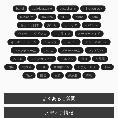
ballet
balletcostume
cucucharm
milleheureux
miniature
mokuba
NHK
piano
tiara
おはよう日本
お守り
アトリエ
イベント
ウェディングドレス
オンライン
オーダーメイド
キュキュチャーム
ショップ
ティアラ
ドン・キホーテ
バッグチャーム
バレエ
プチチャーム
プレゼント
ペン画
マークカッター
ミルフル
企画
作品展
個展
北海道
十勝
合同作品展
子どもドレス
帯広
強い
応援
衣装
記念日
講習
よくあるご質問
メディア情報