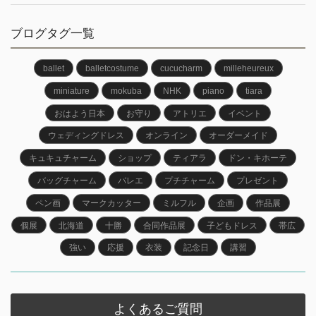
ブログタグ一覧
ballet
balletcostume
cucucharm
milleheureux
miniature
mokuba
NHK
piano
tiara
おはよう日本
お守り
アトリエ
イベント
ウェディングドレス
オンライン
オーダーメイド
キュキュチャーム
ショップ
ティアラ
ドン・キホーテ
バッグチャーム
バレエ
プチチャーム
プレゼント
ペン画
マークカッター
ミルフル
企画
作品展
個展
北海道
十勝
合同作品展
子どもドレス
帯広
強い
応援
衣装
記念日
講習
よくあるご質問