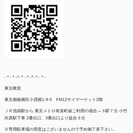
-＊-＊-*-＊-＊-*-＊-＊-
東京教室
東京都板橋区小茂根1-9-5 FM12サイマーケット2階
ＪＲ池袋駅から 東京メトロ有楽町線ご利用の場合→３駅７分 小竹
向原駅下車 2番出口、3番出口より徒歩３分
※専用駐車場の用意はございませんので予め御了承下さい。