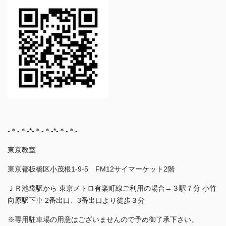
-＊-＊-*-＊-＊-*-＊-＊-
東京教室
東京都板橋区小茂根1-9-5 FM12サイマーケット2階
ＪＲ池袋駅から 東京メトロ有楽町線ご利用の場合→３駅７分 小竹
向原駅下車 2番出口、3番出口より徒歩３分
※専用駐車場の用意はございませんので予め御了承下さい。