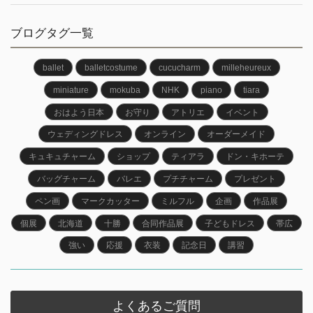
ブログタグ一覧
ballet
balletcostume
cucucharm
milleheureux
miniature
mokuba
NHK
piano
tiara
おはよう日本
お守り
アトリエ
イベント
ウェディングドレス
オンライン
オーダーメイド
キュキュチャーム
ショップ
ティアラ
ドン・キホーテ
バッグチャーム
バレエ
プチチャーム
プレゼント
ペン画
マークカッター
ミルフル
企画
作品展
個展
北海道
十勝
合同作品展
子どもドレス
帯広
強い
応援
衣装
記念日
講習
よくあるご質問