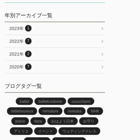
年別アーカイブ一覧
2023年
1
2022年
7
2021年
2
2020年
7
ブログタグ一覧
ballet
balletcostume
cucucharm
milleheureux
miniature
mokuba
NHK
piano
tiara
おはよう日本
お守り
アトリエ
イベント
ウェディングドレス