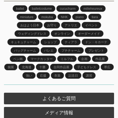
ballet
balletcostume
cucucharm
milleheureux
miniature
mokuba
NHK
piano
tiara
おはよう日本
お守り
アトリエ
イベント
ウェディングドレス
オンライン
オーダーメイド
キュキュチャーム
ショップ
ティアラ
ドン・キホーテ
バッグチャーム
バレエ
プチチャーム
プレゼント
ペン画
マークカッター
ミルフル
企画
作品展
個展
北海道
十勝
合同作品展
子どもドレス
帯広
強い
応援
衣装
記念日
講習
よくあるご質問
メディア情報