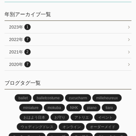
年別アーカイブ一覧
2023年
1
2022年
7
2021年
2
2020年
7
ブログタグ一覧
ballet
balletcostume
cucucharm
milleheureux
miniature
mokuba
NHK
piano
tiara
おはよう日本
お守り
アトリエ
イベント
ウェディングドレス
オンライン
オーダーメイド