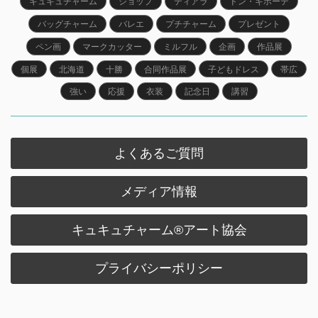
キュキュチャーム
ショップ
ティアラ
ドン・キホーテ
バッグチャーム
バレエ
プチチャーム
プレゼント
ペン画
マークカッター
ミルフル
企画
作品展
個展
北海道
十勝
合同作品展
子どもドレス
帯広
強い
応援
衣装
記念日
講習
よくあるご質問
メディア情報
キュキュチャーム®︎アート協会
プライバシーポリシー