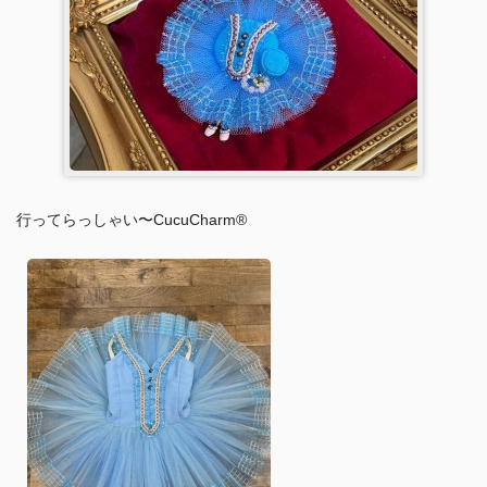
行ってらっしゃい〜CucuCharm®︎