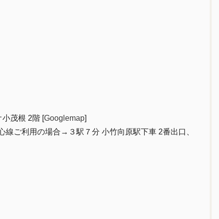
茂根 2階 [
Googlemap
]
都心線ご利用の場合→３駅７分 小竹向原駅下車 2番出口、