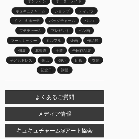
オンライン
オーダーメイド
キュキュチャーム
ショップ
ティアラ
ドン・キホーテ
バッグチャーム
バレエ
プチチャーム
プレゼント
ペン画
マークカッター
ミルフル
企画
作品展
個展
北海道
十勝
合同作品展
子どもドレス
帯広
強い
応援
衣装
記念日
講習
よくあるご質問
メディア情報
キュキュチャーム®︎アート協会