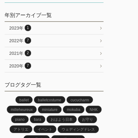
年別アーカイブ一覧
2023年
1
2022年
7
2021年
2
2020年
7
ブログタグ一覧
ballet
balletcostume
cucucharm
milleheureux
miniature
mokuba
NHK
piano
tiara
おはよう日本
お守り
アトリエ
イベント
ウェディングドレス