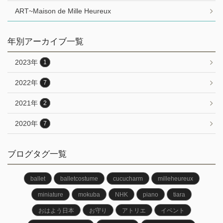
ART~Maison de Mille Heureux
年別アーカイブ一覧
2023年
1
2022年
7
2021年
2
2020年
7
ブログタグ一覧
ballet
balletcostume
cucucharm
milleheureux
miniature
mokuba
NHK
piano
tiara
おはよう日本
お守り
アトリエ
イベント