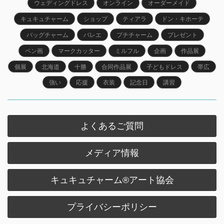
ウェディングドレス
オンライン
オーダーメイド
キュキュチャーム
ショップ
ティアラ
ドン・キホーテ
バッグチャーム
バレエ
プチチャーム
プレゼント
ペン画
マークカッター
ミルフル
企画
作品展
個展
北海道
十勝
合同作品展
子どもドレス
帯広
強い
応援
衣装
記念日
講習
よくあるご質問
メディア情報
キュキュチャーム®︎アート協会
プライバシーポリシー