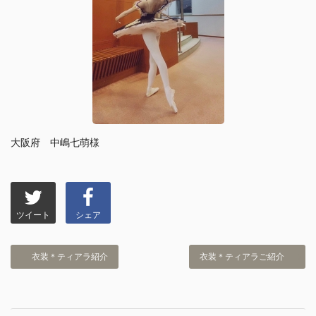
大阪府 中嶋七萌様
ツイート
シェア
衣装＊ティアラ紹介
衣装＊ティアラご紹介